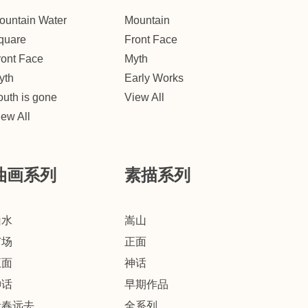
ountain Water
Mountain
quare
Front Face
ront Face
Myth
yth
Early Works
outh is gone
View All
iew All
油画系列
素描系列
山水
嵩山
广场
正面
正面
神话
神话
早期作品
青春远去
全系列