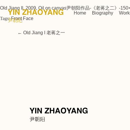
Old Jiang II, 2009, Oil on canvas尹朝阳作品-《老蒋之二》-1
Home
Biography
Work
Tags:
Front Face
←
Old Jiang I 老蒋之一