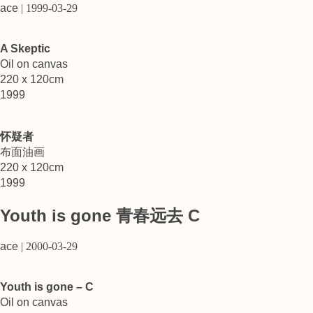
ace
|
1999-03-29
A Skeptic
Oil on canvas
220 x 120cm
1999
怀疑者
布面油画
220 x 120cm
1999
Youth is gone 青春远去 C
ace
|
2000-03-29
Youth is gone – C
Oil on canvas