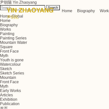
尹朝陽 Yin Zhaoyang
Search
Home
Biography
Work
for:
Home-Global
Home
Biography
Works
Painting
Painting Series
Mountain Water
Square
Front Face
Myth
Youth is gone
Watercolour
Sketch
Sketch Series
Mountain
Front Face
Myth
Early Works
Articles
Exhibition
Publication
首页