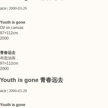
ace
|
2000-03-29
Youth is gone
Oil on canvas
97×112cm
2000
青春远去
布面油画
97×112cm
2000
Youth is gone 青春远去
ace
|
2000-03-29
Youth is gone