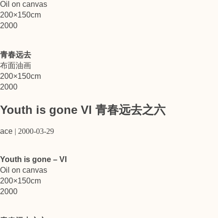
Oil on canvas
200×150cm
2000
青春远去
布面油画
200×150cm
2000
Youth is gone VI 青春远去之六
ace
|
2000-03-29
Youth is gone – VI
Oil on canvas
200×150cm
2000