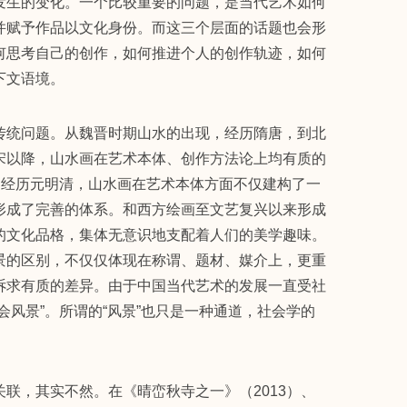
发生的变化。一个比较重要的问题，是当代艺术如何
并赋予作品以文化身份。而这三个层面的话题也会形
何思考自己的创作，如何推进个人的创作轨迹，如何
下文语境。
传统问题。从魏晋时期山水的出现，经历隋唐，到北
宋以降，山水画在艺术本体、创作方法论上均有质的
，经历元明清，山水画在艺术本体方面不仅建构了一
形成了完善的体系。和西方绘画至文艺复兴以来形成
的文化品格，集体无意识地支配着人们的美学趣味。
景的区别，不仅仅体现在称谓、题材、媒介上，更重
诉求有质的差异。由于中国当代艺术的发展一直受社
会风景”。所谓的“风景”也只是一种通道，社会学的
联，其实不然。在《晴峦秋寺之一》（2013）、