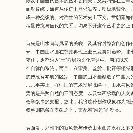
涉及中国当代艺术的艺术史情景，及其内部在近年
面对传统，如何从传统中寻求滋养，积极地转化，
成一种交织的、对话性的艺术史上下文。尹朝阳如
考量传统与当代的关系，均离不开这个艺术史的上
首先是山水画与风景的关联，及其背后隐含的创作
宋，中国山水画在视觉再现上业已发展到巅峰。北
变化，逐渐纳入“士”阶层的文化表述中。南宋以来
个自律的系统，而且，在审美、鉴赏、批评等领域
的传统有本质的区别，中国的山水画塑造了中国人
……事实上，在中国的艺术发展脉络中，山水与风
要的是关照自然的不同态度，以及绘画承载的人文
会学叙事的支配，故此，我将这种创作现象称为“社
叙事则隐藏在表象之下，支配着“风景”的发展。
表面看，尹朝阳的新风景与传统山水画并没有太多关