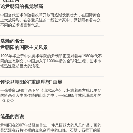
气壮山河
论尹朝阳的视觉崇高
中国当代艺术伴随着改革开放而逐渐发展壮大，在国际舞台
上大放异彩。在备受关注的一线艺术家中，尹朝阳有着与众
不同的艺术语言和气质。
浩瀚的名士
尹朝阳的国际主义风景
1996年毕业于中央美术学院的尹朝阳正面对着与1980年代不
同的生态剧变，中国加入了1990年后的全球化进程，艺术市
场迅速激起巨大的浪花。
评论尹朝阳的“重建理想”画展
一张关良1940年画下的《山水凉亭》，标志着西方现代主义
的绘画引入中国传统的山水之中；一张1985年林风眠晚年的
《山水》
笔墨的言说
尹朝阳在2007年曾经创作过一件尺幅颇大的风景作品，画的
是沉浸在行将消褪的金色余晖中的山峰、石壁，石壁下的僻